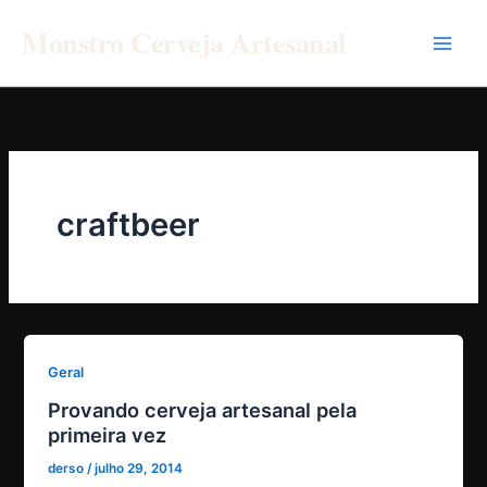
Ir
Monstro Cerveja Artesanal
para
o
conteúdo
craftbeer
Geral
Provando cerveja artesanal pela
primeira vez
derso
/
julho 29, 2014