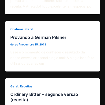
pronta e estamos realmente satisfeitos com a
receita. A Arretado! ficou excelente, em especial por
,
Criaturas
Geral
Provando a German Pilsner
derso
/
novembro 15, 2013
Esse é o momento de conhecer o resultado da
nossa cerveja artesanal single malt & single hop feita
utilizando apenas um
,
Geral
Receitas
Ordinary Bitter – segunda versão
(receita)