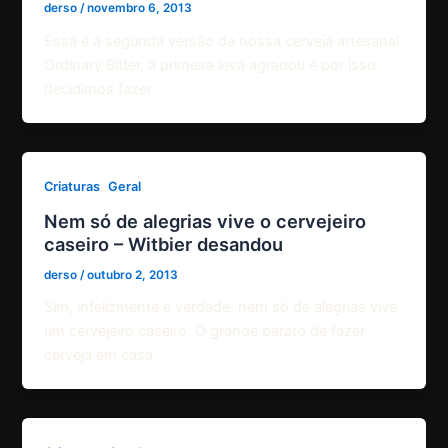
derso
/
novembro 6, 2013
Essa é a segunda versão da nossa cerveja artesanal
Ordinary Bitter, a primeira leva agradou e por isso
decidimos fazer
,
Criaturas
Geral
Nem só de alegrias vive o cervejeiro
caseiro – Witbier desandou
derso
/
outubro 2, 2013
Sim, infelizmente é verdade, nem só de alegrias vive
um cervejeiro caseiro. O grande barato de fazer
cerveja em casa