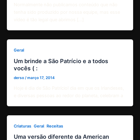
Normalmente não publicamos conteúdo que não
tenha sido produzido por nossa equipe, mas esse
vídeo é tão legal que abrimos […]
Geral
Um brinde a São Patrício e a todos
vocês ( :
derso
/
março 17, 2014
Hoje é dia de São Patrício! dia em que os Irlandeses,
e diversas pessoas ao redor do planeta, celebram a
,
,
Criaturas
Geral
Receitas
Uma versão diferente da American