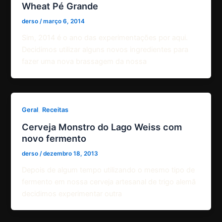
Wheat Pé Grande
derso
/
março 6, 2014
Sim, 2014 é o ano das experimentações por aqui.
Decidimos utilizar alguns novos ingredientes para
fazer uma nova brassagem da nossa
,
Geral
Receitas
Cerveja Monstro do Lago Weiss com
novo fermento
derso
/
dezembro 18, 2013
Depois de algum tempo utilizando o mesmo tipo de
fermento em nossa cerveja artesanal de trigo alemã
decidimos experimentar outra