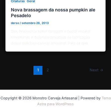
,
Criaturas
Geral
Nova brassagem da nossa pumpkin ale
Pesadelo
derso
/
setembro 26, 2013
Sim, finalmente tomei coragem e decidi encarar
novamente o doloroso processo de fabricação
dessa deliciosa cerveja artesanal. Para os que
1
2
Next
→
Copyright © 2026 Monstro Cerveja Artesanal | Powered by
Tema
Astra para WordPress