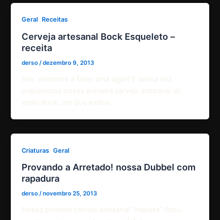
,
Geral
Receitas
Cerveja artesanal Bock Esqueleto –
receita
derso
/
dezembro 9, 2013
Sim, voltamos a fazer uma lager! E dessa vez
preparamos nossa primeira cerveja artesanal do
estilo Bock, um dos estilos
,
Criaturas
Geral
Provando a Arretado! nossa Dubbel com
rapadura
derso
/
novembro 25, 2013
Nossa primeira cerveja artesanal “trapista” ficou