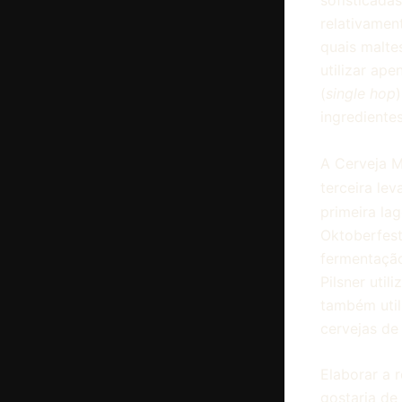
relativamen
quais maltes
utilizar ap
(
single hop
ingrediente
A Cerveja M
terceira le
primeira la
Oktoberfest
fermentação
Pilsner uti
também util
cervejas de 
Elaborar a r
gostaria de