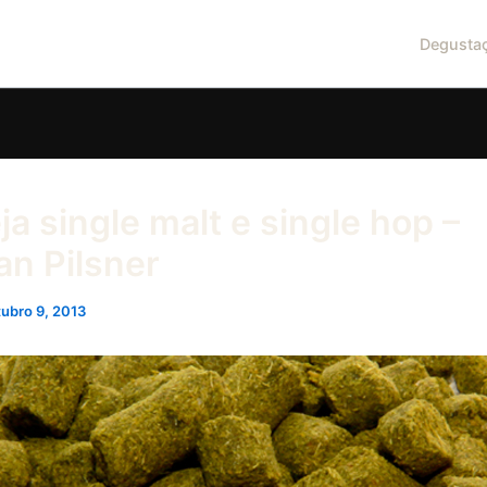
Degusta
a single malt e single hop –
n Pilsner
ubro 9, 2013