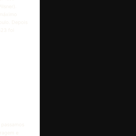
ilsner).
 máximo
pulo. Depois
S23 foi
, passamos
tragem e