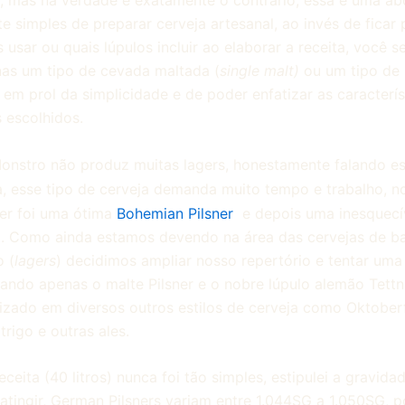
te simples de preparar cerveja artesanal, ao invés de ficar
 usar ou quais lúpulos incluir ao elaborar a receita, você se
enas um tipo de cevada maltada (
single malt)
ou um tipo de 
) em prol da simplicidade e de poder enfatizar as caracterí
s escolhidos.
onstro não produz muitas lagers, honestamente falando es
va, esse tipo de cerveja demanda muito tempo e trabalho, n
ger foi uma ótima
Bohemian Pilsner
e depois uma inesquecí
. Como ainda estamos devendo na área das cervejas de b
 (
lagers
) decidimos ampliar nosso repertório e tentar um
lizando apenas o malte Pilsner e o nobre lúpulo alemão Tett
izado em diversos outros estilos de cerveja como Oktoberf
trigo e outras ales.
eceita (40 litros) nunca foi tão simples, estipulei a gravidad
 atingir, German Pilsners variam entre 1.044SG a 1.050SG, p