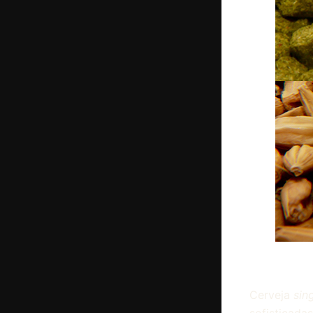
Cerveja
sin
sofisticada