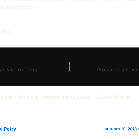
sa experiência.
stro.
Nem só de alegrias vive o cervejeiro caseiro – Witbier desandou
s em “Cerveja single malt e single hop – German Pilsner”
i Petry
outubro 10, 2013