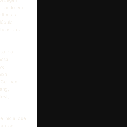
 pirando em
 limita a
lúpulo
sticas dos
sa é a
ossa
vel
aixa
a German
nang,
est,
e inicial que
or isso