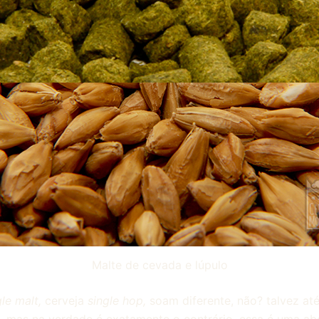
Malte de cevada e lúpulo
gle malt,
cerveja
single hop,
soam diferente, não? talvez at
s, mas na verdade é exatamente o contrário, essa é uma 