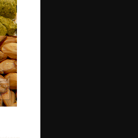
é
abordagem