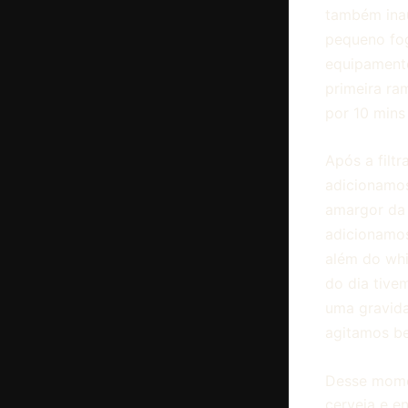
também inau
pequeno fog
equipament
primeira ra
por 10 mins 
Após a filtr
adicionamos
amargor da 
adicionamos
além do whi
do dia tive
uma gravida
agitamos be
Desse momen
cerveja e e