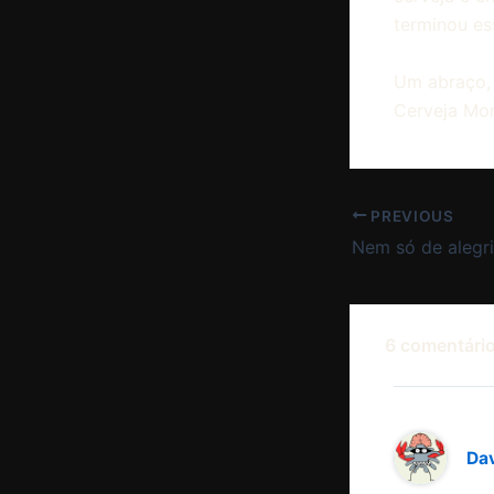
terminou es
Um abraço,
Cerveja Mon
PREVIOUS
6 comentário
Dav