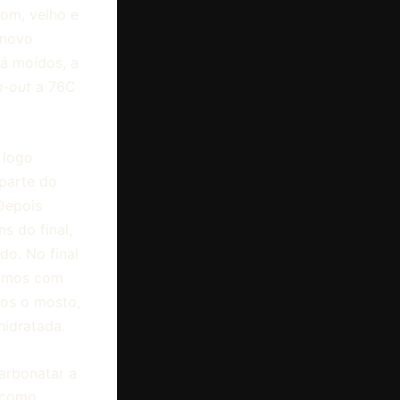
om, velho e
 novo
á moídos, a
h-out
a 76C
 logo
 parte do
Depois
s do final,
do. No final
bamos com
mos o mosto,
hidratada.
arbonatar a
r como