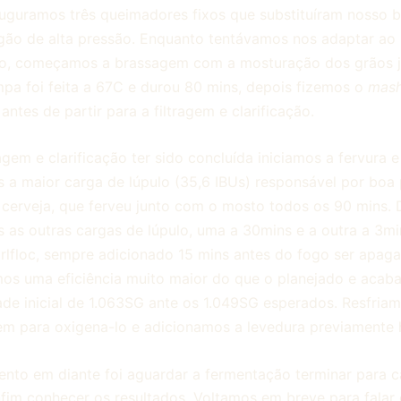
guramos três queimadores fixos que substituíram nosso b
ão de alta pressão. Enquanto tentávamos nos adaptar ao
o, começamos a brassagem com a mosturação dos grãos j
mpa foi feita a 67C e durou 80 mins, depois fizemos o
mas
antes de partir para a filtragem e clarificação.
agem e clarificação ter sido concluída iniciamos a fervura e
 a maior carga de lúpulo (35,6 IBUs) responsável por boa
cerveja, que ferveu junto com o mosto todos os 90 mins. 
 as outras cargas de lúpulo, uma a 30mins e a outra a 3min
rlfloc, sempre adicionado 15 mins antes do fogo ser apaga
mos uma eficiência muito maior do que o planejado e aca
de inicial de 1.063SG ante os 1.049SG esperados. Resfria
m para oxigena-lo e adicionamos a levedura previamente 
to em diante foi aguardar a fermentação terminar para c
nfim conhecer os resultados. Voltamos em breve para fala