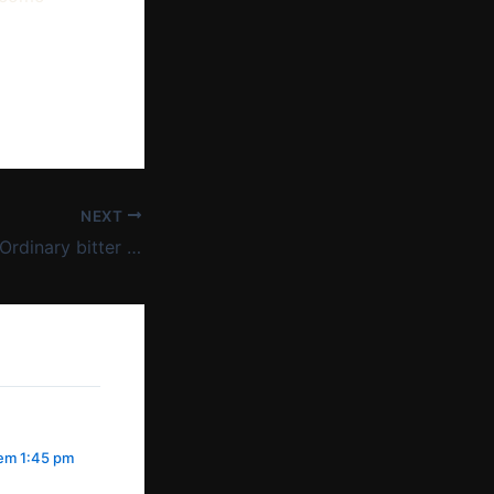
NEXT
Provando a nova Ordinary bitter – vídeo
 em 1:45 pm