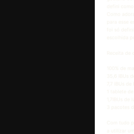
defini como 
Como adoram
para esse e
foi só defi
escolhida po
Receita de 
100% de mal
35,6 IBUs d
7,7 IBUs de
1 tablete de
1,7IBUs de 
3 pacotes d
Com tudo pr
a utilizar u