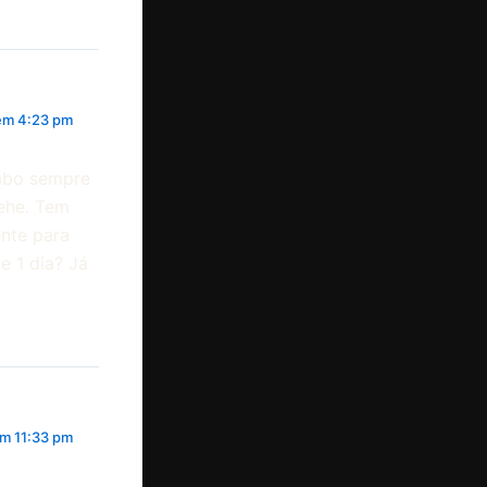
 em 4:23 pm
cabo sempre
ehe. Tem
nte para
e 1 dia? Já
em 11:33 pm