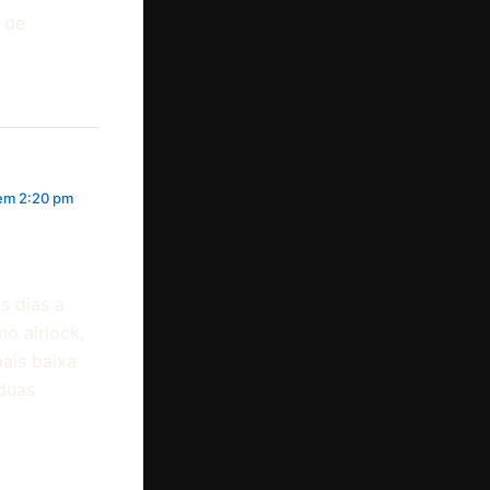
 de
 em 2:20 pm
s dias a
o airlock,
ais baixa
 duas