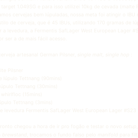
target 1.049SG e para isso utilizei 10kg de cevada (malte P
os cervejas bem lúpuladas, nossa meta foi atingir o IBU
stilo de cerveja, que é 45 IBUs, utilizando 170 gramas de lú
nir a levedura, a Fermentis SafLager West European Lager #
r ser a de mais fácil acesso.
cerveja artesanal German Pilsner,
single malt, single hop
:
te Pilsner
e lúpulo Tettnang (90mins)
 lúpulo Tettnang (30mins)
 whirlfloc (15mins)
lúpulo Tettnang (3mins)
e levedura Fermentis SafLager West European Lager #S23
onto chegou a hora de ir pro fogão e testar o novo
setup
m
brewstand
, trocamos o fundo falso pelo
manifold
para fil