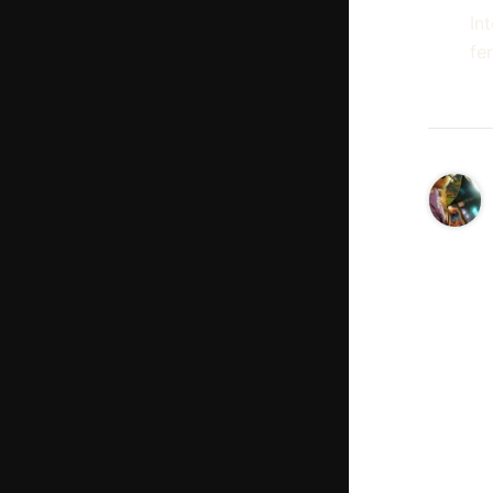
In
fe