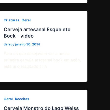
,
Criaturas
Geral
Cerveja artesanal Esqueleto
Bock – vídeo
derso
/
janeiro 30, 2014
Para os que desejavam ver a nossa
primeira cerveja artesanal bock em ação,
está ai o resultado ( : A
,
Geral
Receitas
Cerveja Monstro do Lago Weiss