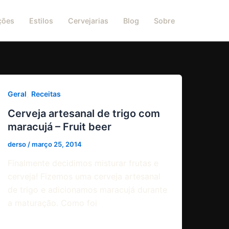
ções
Estilos
Cervejarias
Blog
Sobre
,
Geral
Receitas
Cerveja artesanal de trigo com
maracujá – Fruit beer
derso
/
março 25, 2014
Finalmente decidimos misturar frutas e
cerveja! Fizemos uma cerveja artesanal
de trigo e adicionamos maracujá durante
a maturação. Como foi