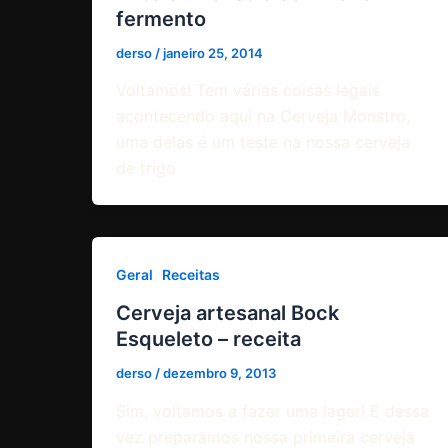
fermento
derso
/
janeiro 25, 2014
Voltamos! Tem várias coisas legais
acontecendo aqui na Cerveja Monstro,
uma delas é um teste na nossa cerveja
de trigo
,
Geral
Receitas
Cerveja artesanal Bock
Esqueleto – receita
derso
/
dezembro 9, 2013
Sim, voltamos a fazer uma lager! E dessa
vez preparamos nossa primeira cerveja