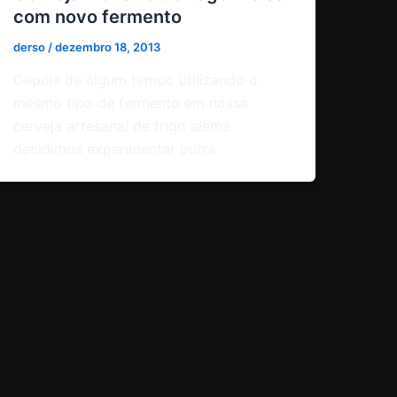
com novo fermento
derso
/
dezembro 18, 2013
Depois de algum tempo utilizando o
mesmo tipo de fermento em nossa
cerveja artesanal de trigo alemã
decidimos experimentar outra