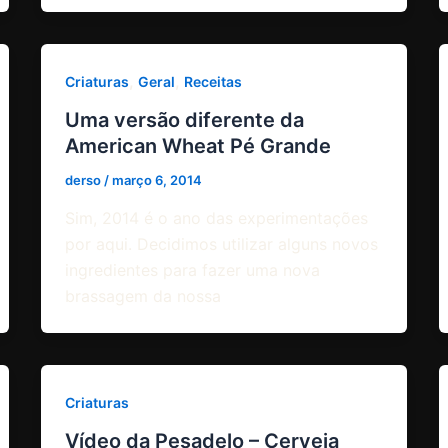
,
,
Criaturas
Geral
Receitas
Uma versão diferente da
American Wheat Pé Grande
derso
/
março 6, 2014
Sim, 2014 é o ano das experimentações
por aqui. Decidimos utilizar alguns novos
ingredientes para fazer uma nova
brassagem da nossa
Criaturas
Vídeo da Pesadelo – Cerveja