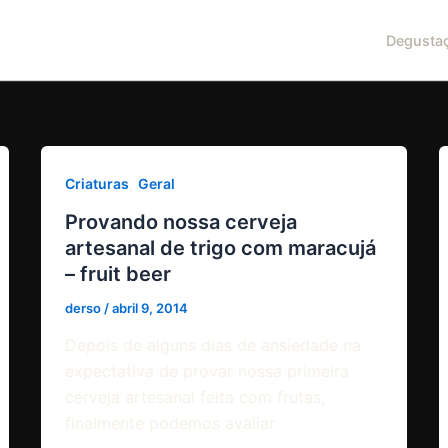
Degusta
,
Criaturas
Geral
Provando nossa cerveja
artesanal de trigo com maracujá
– fruit beer
derso
/
abril 9, 2014
Depois de alguns dias de ansiedade na
expectativa de provar nossa primeira
cerveja artesanal feita com frutas,
finalmente podemos avaliar