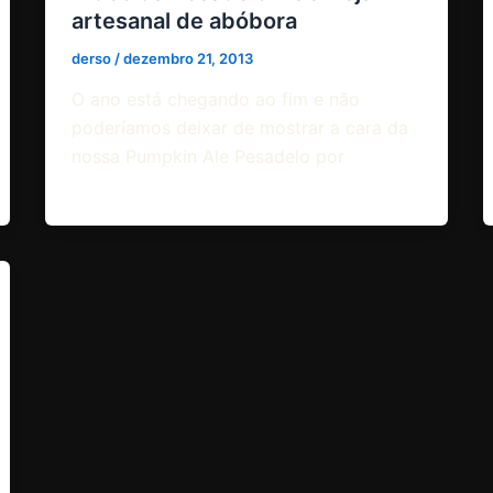
artesanal de abóbora
derso
/
dezembro 21, 2013
O ano está chegando ao fim e não
poderíamos deixar de mostrar a cara da
nossa Pumpkin Ale Pesadelo por