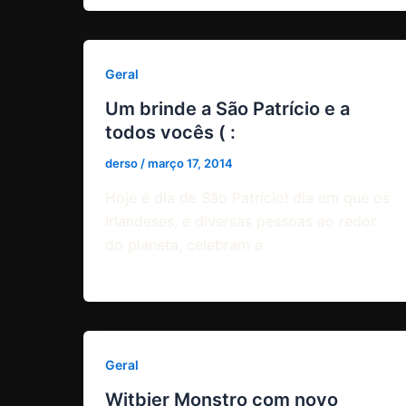
Geral
Um brinde a São Patrício e a
todos vocês ( :
derso
/
março 17, 2014
Hoje é dia de São Patrício! dia em que os
Irlandeses, e diversas pessoas ao redor
do planeta, celebram a
Geral
Witbier Monstro com novo