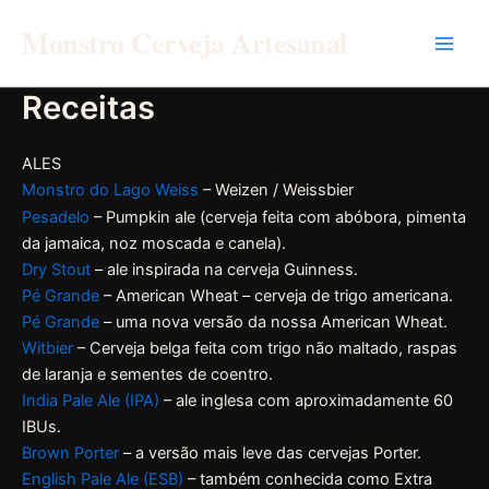
Ir
Monstro Cerveja Artesanal
para
o
conteúdo
Receitas
ALES
Monstro do Lago Weiss
– Weizen / Weissbier
Pesadelo
– Pumpkin ale (cerveja feita com abóbora, pimenta
da jamaica, noz moscada e canela).
Dry Stout
– ale inspirada na cerveja Guinness.
Pé Grande
– American Wheat – cerveja de trigo americana.
Pé Grande
– uma nova versão da nossa American Wheat.
Witbier
– Cerveja belga feita com trigo não maltado, raspas
de laranja e sementes de coentro.
India Pale Ale (IPA)
– ale inglesa com aproximadamente 60
IBUs.
Brown Porter
– a versão mais leve das cervejas Porter.
English Pale Ale (ESB)
– também conhecida como Extra