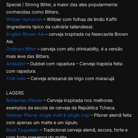
Special / Strong Bitter, a maior das ales popularmente
conhecidas como Bitters.
Witbier Hanuman
– Witbier com folhas de limão Kaffir
(ingrediente tipico da culinária tailandesa).
English Brown Ale
– cerveja inspirada na Newcastle Brown
Ale.
Ordinary Bitter
– cerveja com alto
drinkability,
é a versão
mais leve das Bitters.
Arretado!
– Dubbel com rapadura – Cerveja trapista feita
com rapadura.
Fruit beer
– Cerveja artesanal de trigo com maracujá
LAGERS
Bohemian Pilsner
– Cerveja inspirada nos melhores
exemplos da escola de cerveja da República Tcheca.
German Pilsner
single malt & single hop
– Pilsner alemã feita
com apenas um malte e um lúpulo.
Bock Esqueleto
– Tradicional cerveja alemã, escura, forte e
com forte presença do malte.