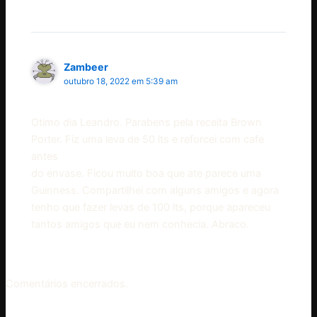
Zambeer
outubro 18, 2022 em 5:39 am
Otimo dia Leandro. Parabens pela receita Brown
Porter. Fiz uma leva de 50 lts e reforcei com cafe
antes
do envase. Ficou muito boa que ate parece uma
Guinness. Compartilhei com alguns amigos e agora
tenho que fazer levas de 100 lts, porque apareceu
tantos amigos que eu nem conhecia. Abraco.
Comentários encerrados.