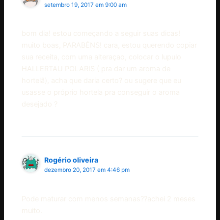
setembro 19, 2017 em 9:00 am
bom dia! estou começando a seguir suas dicas!
muito boas, PARABÉNS! cara, estou querendo copiar
sua receita, com uma alteraçao, colocar o lupulo
HALLERTAU POLARIS ( pra dar um aroma de
hortelã), acha que daria certo? ou sugere que eu
usasse o próprio hortela pra conseguir o aroma
desejado ?
Rogério oliveira
dezembro 20, 2017 em 4:46 pm
Pode maturar com menos semanas??achei 2 meses
muito.