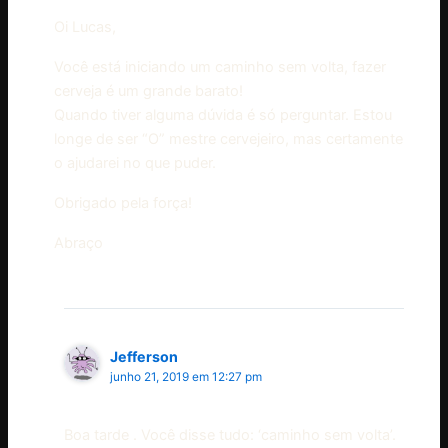
Oi Lucas,
Você está iniciando um caminho sem volta, fazer
cerveja é um grande barato!
Quando tiver alguma dúvida é só perguntar. Estou
longe de ser “O” mestre cervejeiro, mas certamente
o ajudarei no que puder.
Obrigado pela força!
Abraço
Jefferson
junho 21, 2019 em 12:27 pm
Boa tarde . Você disse tudo: ‘caminho sem volta’.