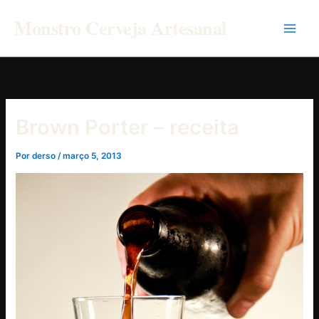
Ir
Monstro Cerveja Artesanal
para
o
conteúdo
Brown Porter – receita
Por
derso
/
março 5, 2013