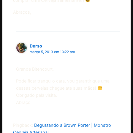
comprar uma Cerveja semelhante?!
Abraços,
Derso
março 5, 2013 em 10:22 pm
Grande Bitencourt,
Pode ficar tranquilo cara, vou garantir que uma
dessas cervejas chegue até suas mãos!
Obrigado pela visita.
Abraço
Pingback:
Degustando a Brown Porter | Monstro
Cerveja Artesanal