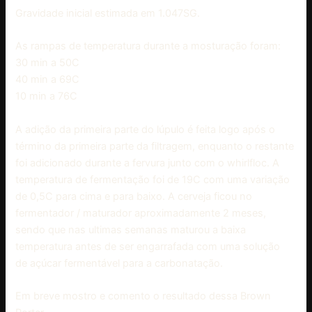
Gravidade inicial estimada em 1.047SG.
As rampas de temperatura durante a mosturação foram:
30 min a 50C
40 min a 69C
10 min a 76C
A adição da primeira parte do lúpulo é feita logo após o
término da primeira parte da filtragem, enquanto o restante
foi adicionado durante a fervura junto com o whirlfloc. A
temperatura de fermentação foi de 19C com uma variação
de 0,5C para cima e para baixo. A cerveja ficou no
fermentador / maturador aproximadamente 2 meses,
sendo que nas ultimas semanas maturou a baixa
temperatura antes de ser engarrafada com uma solução
de açúcar fermentável para a carbonatação.
Em breve mostro e comento o resultado dessa Brown