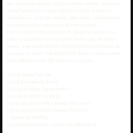
isso parti para apenas 250g do malte carafaIII, adicionei
malte Caramunich II para realçar o aroma de malte e
contribuir no corpo da cerveja, além disso, incluí também
aveia para atribuir um pouco de cremosidade.
Como o estilo pede discrição do lúpulo no aroma e no
sabor o escolhido foi o Northern Brewer por ser mais
neutro, a levedura utilizada foi uma autentica levedura de
Londres, a London Ale (#WLP013). Bom, a minha receita
para a Brown Porter (20 Litros) ficou assim:
4 kg de Malte Pale Ale
0,5 kg de aveia em flocos
0,25 kg de Malte Caramunich II
0,25 kg de Malte Carafa III
20g de lúpulo Northern Brewer (first wort)
10g de lúpulo Northern Brewer (15 mins)
1 tablete de Whirlfloc
Levedura White Labs London Ale (#WLP013)