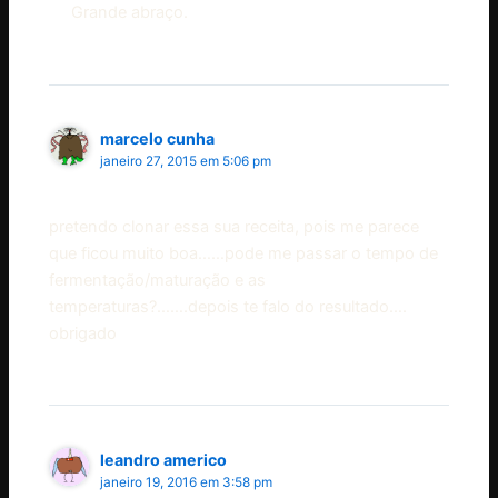
Grande abraço.
marcelo cunha
janeiro 27, 2015 em 5:06 pm
pretendo clonar essa sua receita, pois me parece
que ficou muito boa……pode me passar o tempo de
fermentação/maturação e as
temperaturas?…….depois te falo do resultado….
obrigado
leandro americo
janeiro 19, 2016 em 3:58 pm