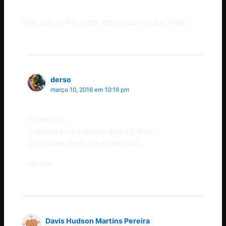
Opa, buena! Pra qntos litros é sua receita? Valeu…
derso
março 10, 2016 em 10:19 pm
Oi Leandro,
A receita é para uma leva de 20 litros.
Já atualizei ali em cima, obrigado!
Abraço
Davis Hudson Martins Pereira