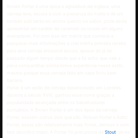
Brown Porter é uma típica e agradável ale inglesa, uma
cerveja leve, escura e com a presença do malte e de um
torrado sutil tanto no aroma quanto no sabor, pode ainda
apresentar um caráter de caramelo ou nozes em alguns
exemplares. Foi com isso em mente que comecei a
pesquisar mais informações e criei minha primeira receita
para uma cerveja artesanal escura, apesar de já ter
passado algum tempo desde que a fiz acho que vale a
pena compartilhar minha breve experiência nesse estilo,
mesmo porque essa cerveja feita em casa ficou bem
bacana.
Porter é um estilo de cerveja desenvolvido em Londres
durante o século XVIII, ganhou esse nome graças a
popularidade alcançada entre os trabalhadores
portuários. A Brown Porter é um dos tipos de cerveja
Porter, existem outros dois que são: Robust Porter e Baltic
Porter, esses são relativamente mais fortes, densos e com
teor alcoólico maior. A Porter foi precursora da
Stout
, ainda