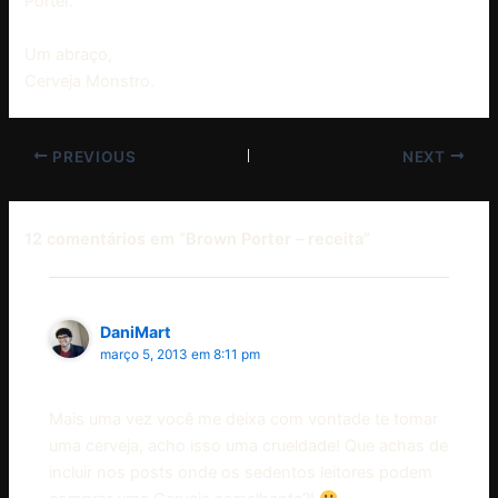
Porter.
Um abraço,
Cerveja Monstro.
PREVIOUS
NEXT
12 comentários em “Brown Porter – receita”
DaniMart
março 5, 2013 em 8:11 pm
Mais uma vez você me deixa com vontade te tomar
uma cerveja, acho isso uma crueldade! Que achas de
incluir nos posts onde os sedentos leitores podem