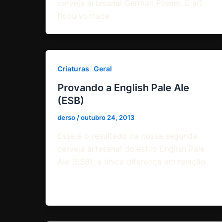
cerveja artesanal German Pilsner. E ai?
ficou vontade
,
Criaturas
Geral
Provando a English Pale Ale
(ESB)
derso
/
outubro 24, 2013
Esse é o resultado da nossa segunda
cerveja artesanal do estilo English Pale
Ale (ESB), a única diferença em relação