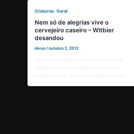
,
Criaturas
Geral
Nem só de alegrias vive o
cervejeiro caseiro – Witbier
desandou
derso
/
outubro 2, 2013
Sim, infelizmente é verdade, nem só de
alegrias vive um cervejeiro caseiro. O
grande barato de fazer cerveja em casa