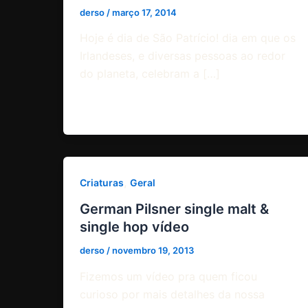
derso
/
março 17, 2014
Hoje é dia de São Patrício! dia em que os
Irlandeses, e diversas pessoas ao redor
do planeta, celebram a […]
,
Criaturas
Geral
German Pilsner single malt &
single hop vídeo
derso
/
novembro 19, 2013
Fizemos um vídeo pra quem ficou
curioso por mais detalhes da nossa