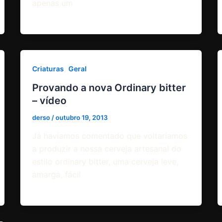
apenas um
,
Criaturas
Geral
Provando a nova Ordinary bitter
– vídeo
derso
/
outubro 19, 2013
Já havíamos comentado que voltaríamos
a produzir a nossa cerveja artesanal do
estilo ordinary bitter, uma cerveja leve,
amarga, fácil