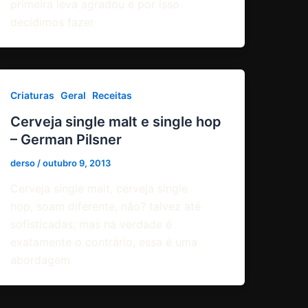
primeira leva agradou e por isso
decidimos fazer
,
,
Criaturas
Geral
Receitas
Cerveja single malt e single hop
– German Pilsner
derso
/
outubro 9, 2013
Cerveja single malt, cerveja single
hop, soam diferente, não? talvez até
sofisticadas, mas na verdade é
exatamente o contrário, essa é uma
abordagem