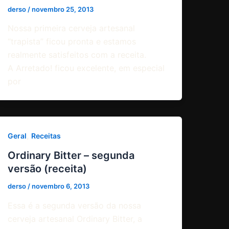
derso
/
novembro 25, 2013
Nossa primeira cerveja artesanal
“trapista” ficou pronta e estamos
realmente satisfeitos com a receita.
A Arretado! ficou excelente, em especial
por
,
Geral
Receitas
Ordinary Bitter – segunda
versão (receita)
derso
/
novembro 6, 2013
Essa é a segunda versão da nossa
cerveja artesanal Ordinary Bitter, a