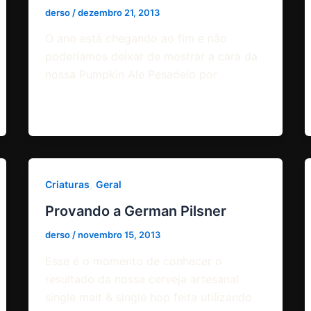
derso
/
dezembro 21, 2013
O ano está chegando ao fim e não
poderíamos deixar de mostrar a cara da
nossa Pumpkin Ale Pesadelo por
,
Criaturas
Geral
Provando a German Pilsner
derso
/
novembro 15, 2013
Esse é o momento de conhecer o
resultado da nossa cerveja artesanal
single malt & single hop feita utilizando