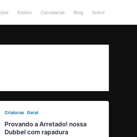
ções
Estilos
Cervejarias
Blog
Sobre
,
Criaturas
Geral
Provando a Arretado! nossa
Dubbel com rapadura