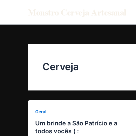
Ir
Monstro Cerveja Artesanal
para
o
conteúdo
Cerveja
Geral
Um brinde a São Patrício e a
todos vocês ( :