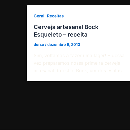
,
Geral
Receitas
Cerveja artesanal Bock
Esqueleto – receita
derso
/
dezembro 9, 2013
Sim, voltamos a fazer uma lager! E dessa
vez preparamos nossa primeira cerveja
artesanal do estilo Bock, um dos estilos