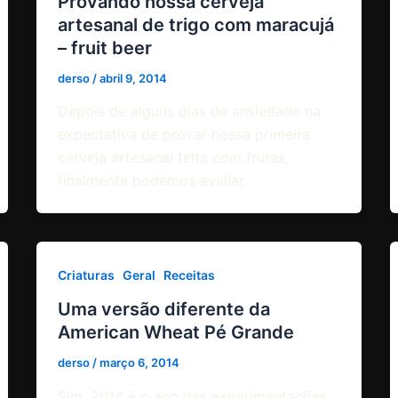
Provando nossa cerveja
artesanal de trigo com maracujá
– fruit beer
derso
/
abril 9, 2014
Depois de alguns dias de ansiedade na
expectativa de provar nossa primeira
cerveja artesanal feita com frutas,
finalmente podemos avaliar
,
,
Criaturas
Geral
Receitas
Uma versão diferente da
American Wheat Pé Grande
derso
/
março 6, 2014
Sim, 2014 é o ano das experimentações