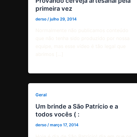
Provando cerveja artesanal pela
primeira vez
derso
/
julho 29, 2014
Normalmente não publicamos conteúdo
que não tenha sido produzido por nossa
equipe, mas esse vídeo é tão legal que
abrimos […]
Geral
Um brinde a São Patrício e a
todos vocês ( :
derso
/
março 17, 2014
Hoje é dia de São Patrício! dia em que os