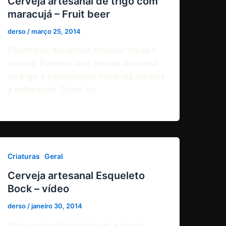
Cerveja artesanal de trigo com
maracujá – Fruit beer
derso
/
março 25, 2014
Finalmente decidimos misturar frutas e
cerveja! Fizemos uma cerveja artesanal
de trigo e adicionamos maracujá durante
a maturação. Como foi
,
Criaturas
Geral
Cerveja artesanal Esqueleto
Bock – vídeo
derso
/
janeiro 30, 2014
Para os que desejavam ver a nossa