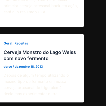
primeira cerveja artesanal bock em ação,
está ai o resultado ( : A
,
Geral
Receitas
Cerveja Monstro do Lago Weiss
com novo fermento
derso
/
dezembro 18, 2013
Depois de algum tempo utilizando o
mesmo tipo de fermento em nossa
cerveja artesanal de trigo alemã
decidimos experimentar outra