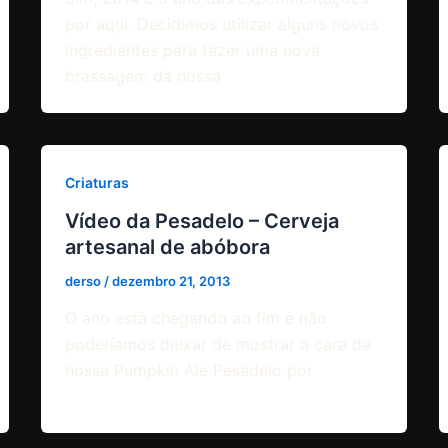
por aqui. Decidimos utilizar alguns novos
ingredientes para fazer uma nova
brassagem da nossa
Criaturas
Vídeo da Pesadelo – Cerveja
artesanal de abóbora
derso
/
dezembro 21, 2013
O ano está chegando ao fim e não
poderíamos deixar de mostrar a cara da
nossa Pumpkin Ale Pesadelo por