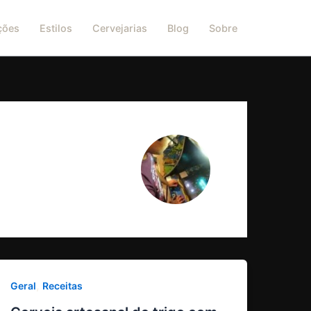
ções
Estilos
Cervejarias
Blog
Sobre
,
Geral
Receitas