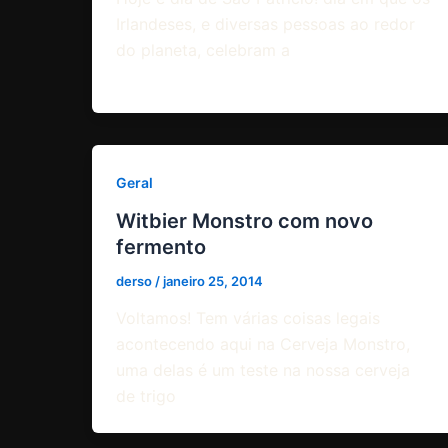
Irlandeses, e diversas pessoas ao redor
do planeta, celebram a
Geral
Witbier Monstro com novo
fermento
derso
/
janeiro 25, 2014
Voltamos! Tem várias coisas legais
acontecendo aqui na Cerveja Monstro,
uma delas é um teste na nossa cerveja
de trigo