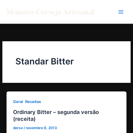
Ir
Monstro Cerveja Artesanal
para
o
conteúdo
Standar Bitter
,
Geral
Receitas
Ordinary Bitter – segunda versão
(receita)
derso
/
novembro 6, 2013