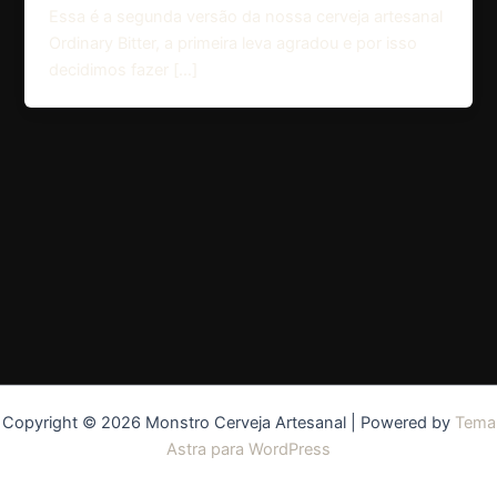
Essa é a segunda versão da nossa cerveja artesanal
Ordinary Bitter, a primeira leva agradou e por isso
decidimos fazer […]
Copyright © 2026 Monstro Cerveja Artesanal | Powered by
Tema
Astra para WordPress