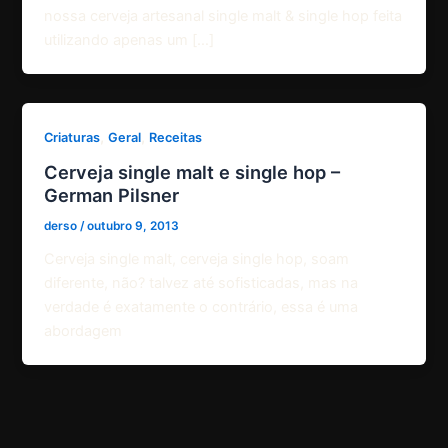
nossa cerveja artesanal single malt & single hop feita
utilizando apenas um […]
,
,
Criaturas
Geral
Receitas
Cerveja single malt e single hop –
German Pilsner
derso
/
outubro 9, 2013
Cerveja single malt, cerveja single hop, soam
diferente, não? talvez até sofisticadas, mas na
verdade é exatamente o contrário, essa é uma
abordagem