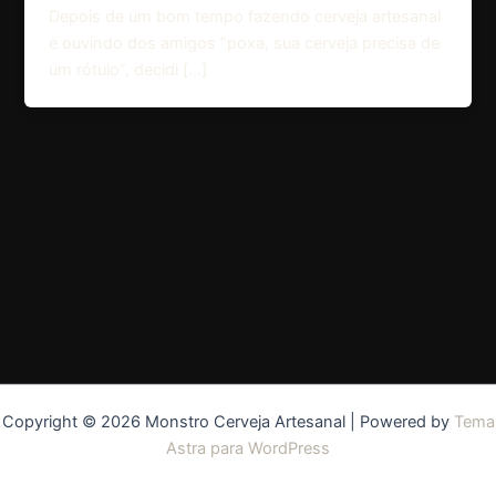
Depois de um bom tempo fazendo cerveja artesanal
e ouvindo dos amigos “poxa, sua cerveja precisa de
um rótulo”, decidi […]
Copyright © 2026 Monstro Cerveja Artesanal | Powered by
Tema
Astra para WordPress