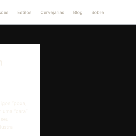
ções
Estilos
Cervejarias
Blog
Sobre
m
igos “poxa,
r uma “cara”
 seu
lustra