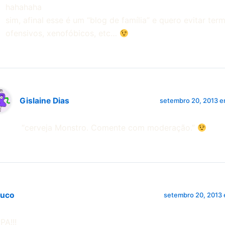
hahahaha
sim, afinal esse é um “blog de família” e quero evitar ter
ofensivos, xenofóbicos, etc…
Gislaine Dias
setembro 20, 2013 e
“cerveja Monstro. Comente com moderação.”
auco
setembro 20, 2013 
PA!!!