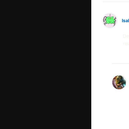
Isa
De
re