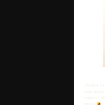
Desde a dis
valorosa co
nenhuma mul
equipe