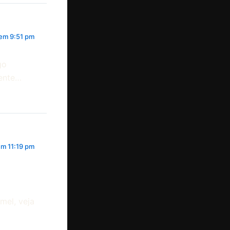
 em 9:51 pm
go
rente…
em 11:19 pm
mel, veja