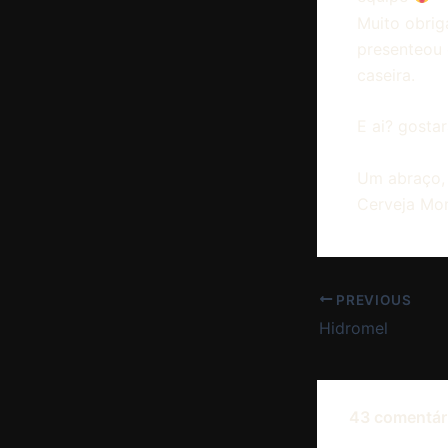
Muito obrig
presenteou 
caseira.
E ai? gosta
Um abraço,
Cerveja Mon
PREVIOUS
Hidromel
43 comentári