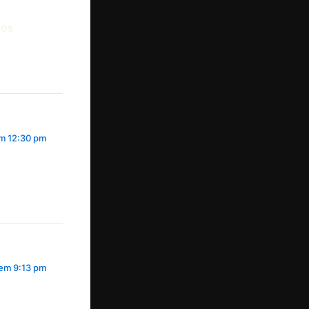
mos
m 12:30 pm
em 9:13 pm