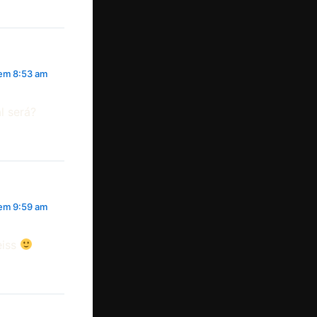
em 8:53 am
l será?
em 9:59 am
eiss