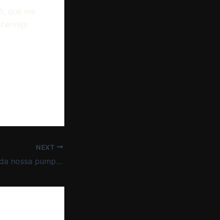
ó, que me
cerveja
NEXT
Nova brassagem da nossa pumpkin ale Pesadelo