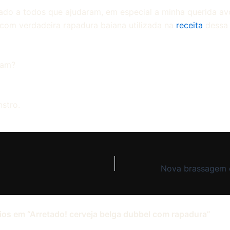
ado a todos que ajudaram, em especial a minha querida av
com verdadeira rapadura baiana utilizada na
receita
dessa 
ram?
stro.
os em “Arretado! cerveja belga dubbel com rapadura”