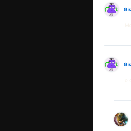
Gis
Mo
Gis
o 