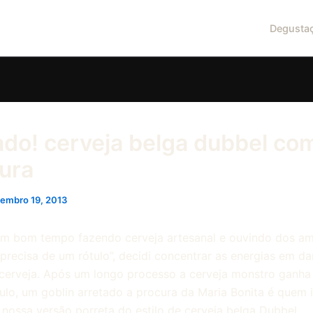
Degusta
ado! cerveja belga dubbel co
ura
tembro 19, 2013
m bom tempo fazendo cerveja artesanal e ouvindo dos am
 precisa de um rótulo”, decidi concentrar as energias em da
cerveja. Após um longo processo a cerveja monstro ganha
tulo, um goblin arretado a procura da Maria Bonita é quem i
, nossa versão porreta do estilo de cerveja belga Dubbel.