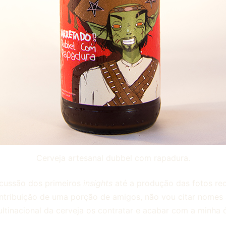
Cerveja artesanal dubbel com rapadura.
cussão dos primeiros
insights
até a produção das fotos rec
ntribuição de uma porção de amigos, não vou citar nomes 
tinacional da cerveja os contratar e acabar com a minha 