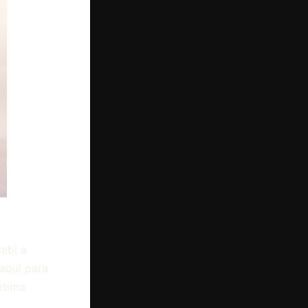
ebi a
aqui para
ótima