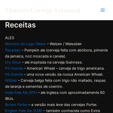
Ir
Monstro Cerveja Artesanal
para
o
conteúdo
Receitas
ALES
Monstro do Lago Weiss
– Weizen / Weissbier
Pesadelo
– Pumpkin ale (cerveja feita com abóbora, pimenta
da jamaica, noz moscada e canela).
Dry Stout
– ale inspirada na cerveja Guinness.
Pé Grande
– American Wheat – cerveja de trigo americana.
Pé Grande
– uma nova versão da nossa American Wheat.
Witbier
– Cerveja belga feita com trigo não maltado, raspas
de laranja e sementes de coentro.
India Pale Ale (IPA)
– ale inglesa com aproximadamente 60
IBUs.
Brown Porter
– a versão mais leve das cervejas Porter.
English Pale Ale (ESB)
– também conhecida como Extra