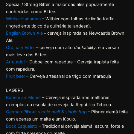
Special / Strong Bitter, a maior das ales popularmente
conhecidas como Bitters.
Witbier Hanuman
– Witbier com folhas de limão Kaffir
(ingrediente tipico da culinária tailandesa).
English Brown Ale
– cerveja inspirada na Newcastle Brown
Ale.
Ordinary Bitter
– cerveja com alto
drinkability,
é a versão
mais leve das Bitters.
Arretado!
– Dubbel com rapadura – Cerveja trapista feita
com rapadura.
Fruit beer
– Cerveja artesanal de trigo com maracujá
LAGERS
Bohemian Pilsner
– Cerveja inspirada nos melhores
exemplos da escola de cerveja da República Tcheca.
German Pilsner
single malt & single hop
– Pilsner alemã feita
com apenas um malte e um lúpulo.
Bock Esqueleto
– Tradicional cerveja alemã, escura, forte e
com forte presença do malte.