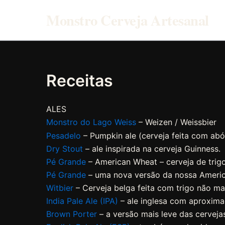
Ir
Monstro Cerveja Artesanal
para
o
conteúdo
Receitas
ALES
Monstro do Lago Weiss
– Weizen / Weissbier
Pesadelo
– Pumpkin ale (cerveja feita com abó
Dry Stout
– ale inspirada na cerveja Guinness.
Pé Grande
– American Wheat – cerveja de trig
Pé Grande
– uma nova versão da nossa Ameri
Witbier
– Cerveja belga feita com trigo não ma
India Pale Ale (IPA)
– ale inglesa com aproxim
Brown Porter
– a versão mais leve das cervejas