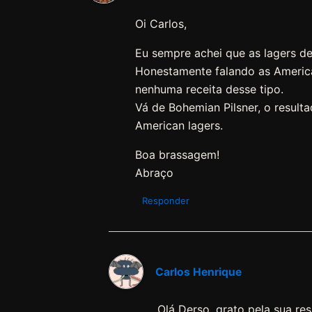
Oi Carlos,
Eu sempre achei que as lagers d
Honestamente falando as America
nenhuma receita desse tipo.
Vá de Bohemian Pilsner, o resu
American lagers.
Boa brassagem!
Abraço
Responder
Carlos Henrique
Olá Derso, grato pela sua re