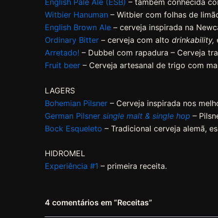
English Pale Ale (ESB)
– também conhecida como
Witbier Hanuman
– Witbier com folhas de limão 
English Brown Ale
– cerveja inspirada na Newc
Ordinary Bitter
– cerveja com alto
drinkability,
Arretado!
– Dubbel com rapadura – Cerveja tra
Fruit beer
– Cerveja artesanal de trigo com ma
LAGERS
Bohemian Pilsner
– Cerveja inspirada nos melh
German Pilsner
single malt & single hop
– Pilsn
Bock Esqueleto
– Tradicional cerveja alemã, e
HIDROMEL
Experiência #1
– primeira receita.
4 comentários em “Receitas”