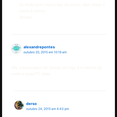
fui muito bom nesse tipo de coisa), além disso o
custo é menor.
Abraço
alexandrepontes
outubro 20, 2015 em 10:19 am
Ola .a brassagem da cerveja de trigo é a mesma do
malte e aveia??? Valeu
derso
outubro 24, 2015 em 4:43 pm