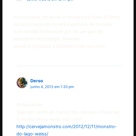
voce poderia me enviar a receita para fazer 20 litros
estou começando na arte e gostaria de começar
com cerveja hefeweizen por ser um grande
apreciador de Erdinger, Paulaner
desde ja agradeço e parabens pelo seu post.
Derso
junho 4, 2013 em 1:30 pm
Oi Alexandre,
Seja bem vindo ao mundo das cervejas artesanais!
A receita dessa weiss está aqui
http://cervejamonstro.com/2012/12/11/monstro-
do-lago-weiss/