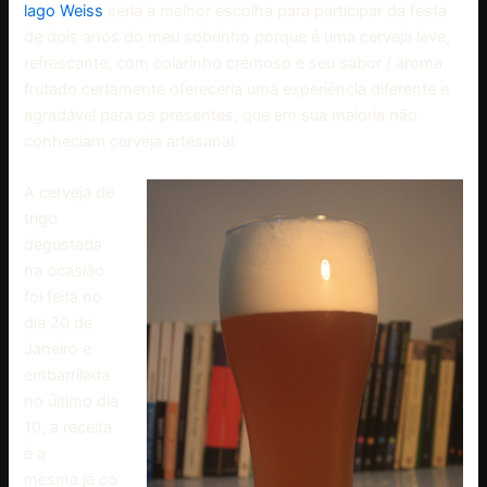
lago Weiss
seria a melhor escolha para participar da festa
de dois anos do meu sobrinho porque é uma cerveja leve,
refrescante, com colarinho cremoso e seu sabor / aroma
frutado certamente ofereceria uma experiência diferente e
agradável para os presentes, que em sua maioria não
conheciam cerveja artesanal.
A cerveja de
trigo
degustada
na ocasião
foi feita no
dia 20 de
Janeiro e
embarrilada
no último dia
10, a receita
é a
mesma já co