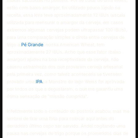
muitas sacudidas no postmix. Por se tratar de uma Weiss,
estilo com baixo amargor, foi utilizado pouco lúpulo na
receita, essa leva teve aproximadamente 12 IBUs (escala
utilizada para mensurar o amargor da cerveja, em casos
extremos algumas cervejas podem ultrapassar 100 IBUs),
para uma comparação simples e direta entre cervejas de
trigo a
Pé Grande
, nossa American Wheat, tem
aproximadamente 27 IBUs. Acho que esse fator (baixo
amargor) ajudou na boa receptividade da cerveja, não
causou estranheza dos que provaram cerveja artesanal
pela primeira vez, como talvez aconteceria se tivessem
provado uma
IPA
, a Monstro do lago Weiss foi aprovada
por todos os que a degustaram, o que me garantiu uma
ótima sensação de “missão cumprida”.
Infelizmente todo o conteúdo do postmix acabou, mas me
lembrei de tirar uma foto para colocar aqui antes do
derradeiro último copo ser servido. Andei cogitando uma
pausa nas cervejas de trigo porque os prometidos dias de