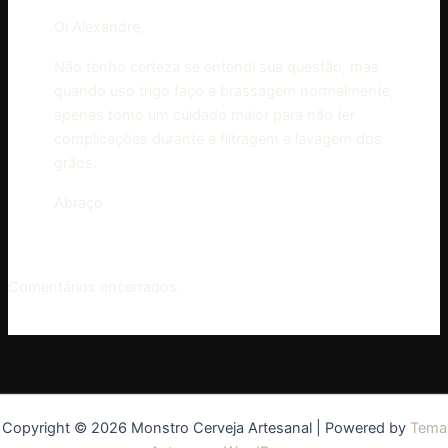
Oi Alexandre,
Não tenho certeza se entendi sua questão, mas
quando uso trigo faço a brassagem normalmente,
apenas tomo um cuidado maior para não ter
complicações durante a filtragem e lavagem dos
grãos.
Abraço
Comentários encerrados.
Copyright © 2026 Monstro Cerveja Artesanal | Powered by
Tema