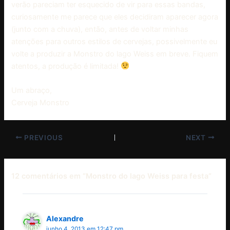
verão pareciam ter esquecido de vir para essas bandas,
curiosamente me parece que eles decidiram aparecer agora
(junto com a chuva), então, antes de voltar minhas
atenções para outros estilos de cervejas, possivelmente eu
volte a produzir a Monstro do lago Weiss em breve. Fiquem
atentos, a produção é limitada!
Um abraço,
Cerveja Monstro
PREVIOUS
NEXT
12 comentários em “Monstro do lago Weiss para festa”
Alexandre
junho 4, 2013 em 12:47 pm