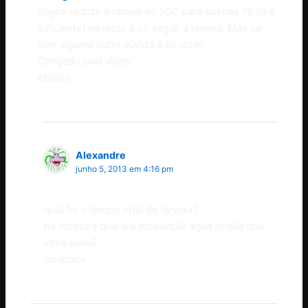
Sugiro reduzir a rampa de 50C para apenas 15 (já é
suficiente) de resto é só seguir a receita. Mas se
tiver alguma outra dúvida é só dizer.
Obrigado pela visita!
Abraço
Alexandre
junho 5, 2013 em 4:16 pm
qual foi o tempo total de fervura?
na mostura qual e a proporção agua /malte que
voce usou?
obrigado