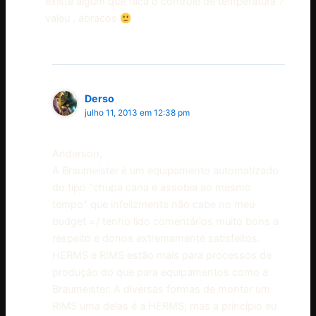
existe algum que faca o controle de temperatura ?
valeu , abracos
Derso
julho 11, 2013 em 12:38 pm
Anderson,
A Braumeister é um equipamento automatizado
do tipo “chupa cana e assobia ao mesmo
tempo” que infelizmente não cabe no meu
budget =/ tenho lido comentários muito bons a
respeito e donos extremamente satisfeitos.
HERMS e RIMS estão mais para processos de
produção do que para equipamentos como a
Braumeister. A diversas formas de montar um
RIMS uma delas é a HERMS, mas a princípio eu