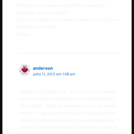
tranquilo partir para sua primeira brassagem
utilizando somente grãos.
Espero ter ajudado, qualquer dúvida é só perguntar.
Obrigado pela visita.
abraço
anderson
julho 11, 2013 em 1:06 am
obrigado pela resposta. Tenho mais uma duvida,
voce usa aqueles equipamentos automatizados
tipo HERMS, RIMS, Braumeister ou faz na panela
mesmo ? vale a pena comprar um equipamento
desses ? sera que muda muito a qualidade final ?
tem o lance do fermentador tambem ne, sabe se