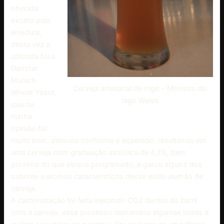
nhecida
exceto pela
levedura,
desta vez a
utilizada foi a
Danstar
Munich
Cerveja artesanal de trigo – Monstro do
Wheat Yeast,
lago Weiss
que na
minha
opinião foi
muito bem, atenuou conforme o esperado, resultando em
uma cerveja com graduação alcoólica de 4,7%, bem
próximo do que estava programado, e gerou alguns dos
sabores e aromas característicos desse estilo alemão de
cerveja.
A carbonatação foi feita injetando CO2 dentro do barril
com a cerveja, esse processo demandou algumas horas e