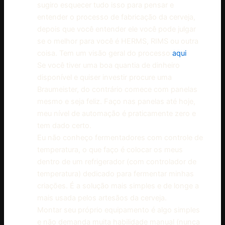
sugiro esquecer tudo isso para pensar e
entender o processo de fabricação da cerveja,
depois que você entender ele você pode julgar
se o melhor para você é HERMS, RIMS ou outra
coisa. Tem um visão geral do processo
aqui
Se você tiver uma boa quantia de dinheiro
disponível e quiser investir procure uma
Braumeister, do contrário comece com panelas
mesmo e seja feliz. Faço nas panelas até hoje,
meu nível de automação é praticamente zero e
tem dado certo.
Eu não conheço fermentadores com controle de
temperatura, o que faço é colocar os meus
dentro de um refrigerador (com controlador de
temperatura) dedicado para fermentar minhas
criações. É a solução mais simples e de longe a
mais usada pelos artesãos da cerveja.
Montar seu próprio equipamento é algo simples
e não demanda muita habilidade manual (nunca