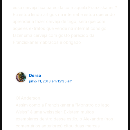
essa cerveja fica parecida com aquela Franziskaner ?
Eu estou lendo artigos na internet e estou querendo
aprender a fazer cerveja de trigo, sera que com
aqueles extratos que vende na internet consigo
fazer uma cerveja com gosto parecido da
Franziskaner ? abracos e obrigado
Derso
julho 11, 2013 em 12:35 am
Oi Anderson,
Assim como a Franziskaner a “Monstro do lago
Weiss” é uma weissbier. Existem muitos
exemplares dentro desse estilo, o Alexandre (nos
comentários anteriores) citou duas marcas