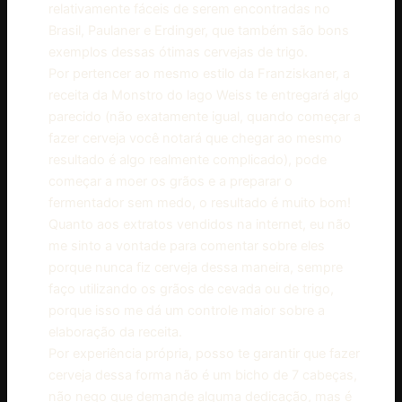
relativamente fáceis de serem encontradas no
Brasil, Paulaner e Erdinger, que também são bons
exemplos dessas ótimas cervejas de trigo.
Por pertencer ao mesmo estilo da Franziskaner, a
receita da Monstro do lago Weiss te entregará algo
parecido (não exatamente igual, quando começar a
fazer cerveja você notará que chegar ao mesmo
resultado é algo realmente complicado), pode
começar a moer os grãos e a preparar o
fermentador sem medo, o resultado é muito bom!
Quanto aos extratos vendidos na internet, eu não
me sinto a vontade para comentar sobre eles
porque nunca fiz cerveja dessa maneira, sempre
faço utilizando os grãos de cevada ou de trigo,
porque isso me dá um controle maior sobre a
elaboração da receita.
Por experiência própria, posso te garantir que fazer
cerveja dessa forma não é um bicho de 7 cabeças,
não nego que demande alguma dedicação, mas é