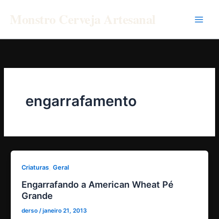
Ir
Monstro Cerveja Artesanal
para
o
conteúdo
engarrafamento
,
Criaturas
Geral
Engarrafando a American Wheat Pé
Grande
derso
/
janeiro 21, 2013