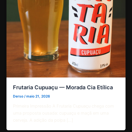
Frutaria Cupuaçu — Morada Cia Etílica
Derso
/
maio 21, 2026
Primeira Impressão A Frutaria Cupuaçu chega com
uma proposta ousada: cupuaçu e maçã em uma
cerveja. A adição da polpa […]