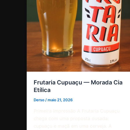
Frutaria Cupuaçu — Morada Cia
Etílica
Derso
/
maio 21, 2026
Primeira Impressão A Frutaria Cupuaçu
chega com uma proposta ousada:
cupuaçu e maçã em uma cerveja. A