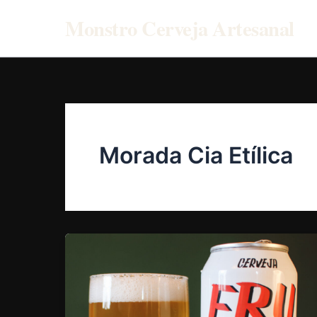
Ir
Monstro Cerveja Artesanal
para
o
conteúdo
Morada Cia Etílica