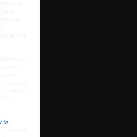
azer esse
 Fazer
azer que
om
eja ao final
pode não se
“passo a
 lições
o você se dá
 de colégio
to de
w to
1 – malte de