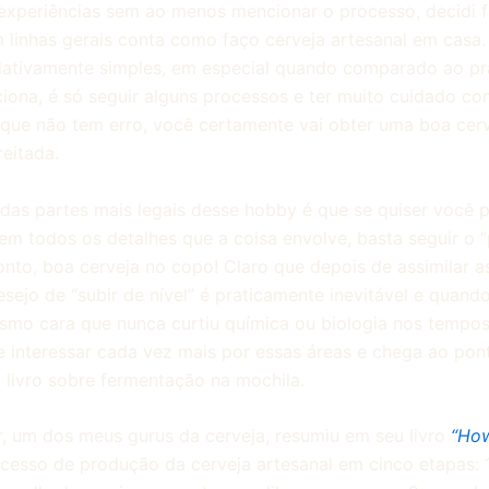
experiências sem ao menos mencionar o processo, decidi f
 linhas gerais conta como faço cerveja artesanal em casa.
elativamente simples, em especial quando comparado ao pr
ciona, é só seguir alguns processos e ter muito cuidado c
 que não tem erro, você certamente vai obter uma boa cerv
eitada.
das partes mais legais desse hobby é que se quiser você 
em todos os detalhes que a coisa envolve, basta seguir o 
onto, boa cerveja no copo! Claro que depois de assimilar as
esejo de “subir de nível” é praticamente inevitável e quand
smo cara que nunca curtiu química ou biologia nos tempos
 interessar cada vez mais por essas áreas e chega ao pon
 livro sobre fermentação na mochila.
, um dos meus gurus da cerveja, resumiu em seu livro
“Ho
cesso de produção da cerveja artesanal em cinco etapas: 