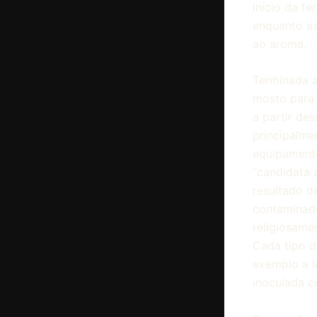
início da f
enquanto as
ao aroma.
Terminada a
mosto para
a partir des
principalme
equipament
“candidata a
resultado d
contaminad
religiosame
Cada tipo d
exemplo a 
inoculada 