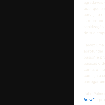
agradáveis 
post que em
cerveja é r
isto propor
sanitização
de sua empr
Talvez uma 
aprofundar 
passo” e pr
básicas o d
conta, o me
começa a se
carregar um
John Palmer
brew”
o pro