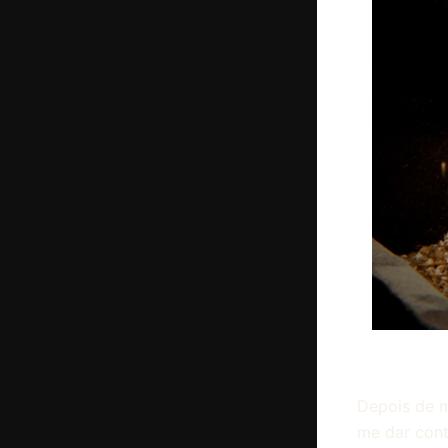
Depois de m
me dar cont