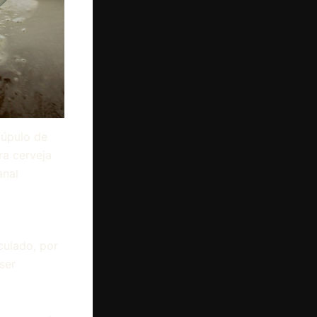
lúpulo de
a cerveja
anal
culado, por
ser