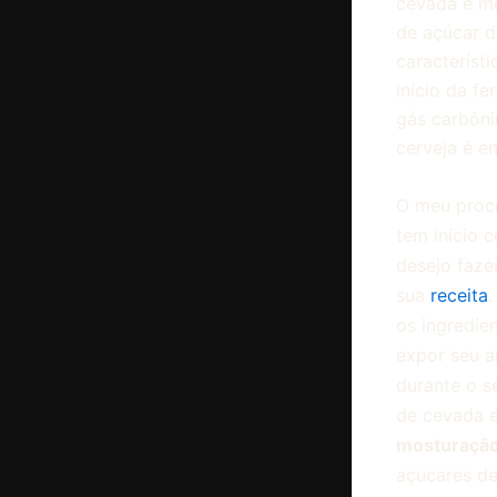
cevada é me
de açúcar d
característi
início da f
gás carbôni
cerveja é e
O meu proce
tem início 
desejo faze
sua
receita
.
os ingredien
expor seu a
durante o s
de cevada 
mosturaçã
açucares d