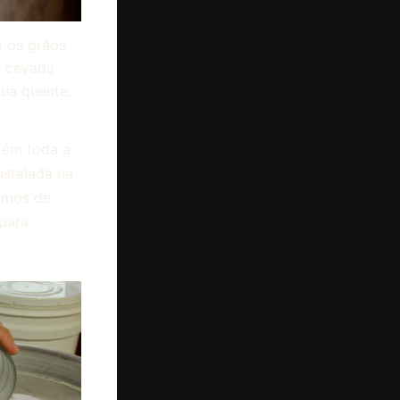
 os grãos
 cevada
ua quente.
etém toda a
nstalada na
mamos de
para