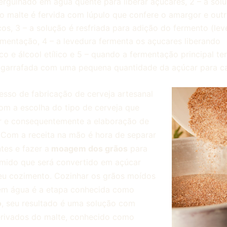
rgulhado em água quente para liberar açucares, 2 – a sol
o malte é fervida com lúpulo que confere o amargor e out
cos, 3 – a solução é resfriada para adição do fermento (lev
ermentação, 4 – a levedura fermenta os açucares liberando
co e álcool etílico e 5 – quando a fermentação principal te
ngarrafada com uma pequena quantidade da açúcar para ca
sso de fabricação de cerveja artesanal
com a escolha do tipo de cerveja que
r e consequentemente a elaboração de
 Com a receita na mão é hora de separar
tes e fazer a
moagem dos grãos
para
mido que será convertido em açúcar
eu cozimento. Cozinhar os grãos moídos
em água é a etapa conhecida como
o
, seu resultado é uma solução com
erivados do malte, conhecido como