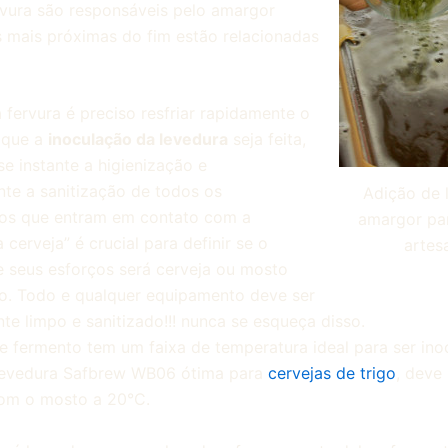
ervura são responsáveis pelo amargor
 mais próximas do fim estão relacionadas
 fervura é preciso resfriar rapidamente o
 que a
inoculação da levedura
seja feita,
se instante a higienização e
nte a sanitização de todos os
Adição de 
os que entram em contato com a
amargor par
 cerveja” é crucial para definir se o
artes
e seus esforços será cerveja ou mosto
o. Todo e qualquer equipamento deve ser
nte limpo e sanitizado!!! nunca se esqueça disso.
e fermento tem um faixa de temperatura ideal para ser ino
levedura Safbrew WB06 ótima para
cervejas de trigo
, deve 
com o mosto a 20°C.