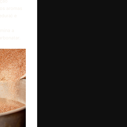
ução
ros aromas
edura) e
rmina a
rbonatar.