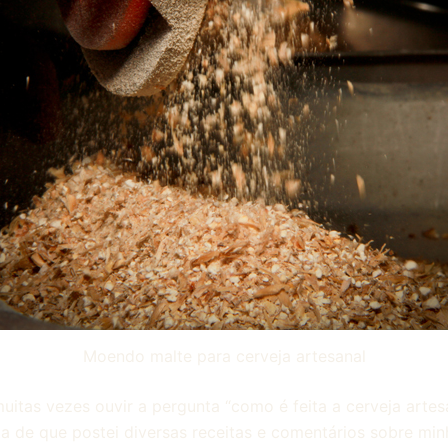
Moendo malte para cerveja artesanal
uitas vezes ouvir a pergunta “como é feita a cerveja artes
a de que postei diversas receitas e comentários sobre min