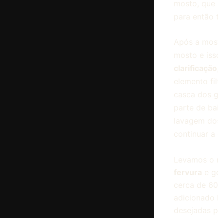
mosto, que
para então 
Após a most
mosto e iss
clarificação
elemento fi
casca dos g
parte de ba
lavagem dos
continuar a
Levamos o m
fervura
e g
cerca de 60
adicionado 
desejadas p