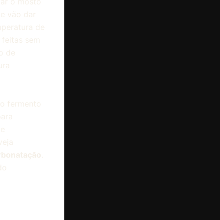
tar o mosto
e vão dar
mperatura de
 feitas sem
to de
ura
do fermento
para
de
veja
rbonatação
.
do