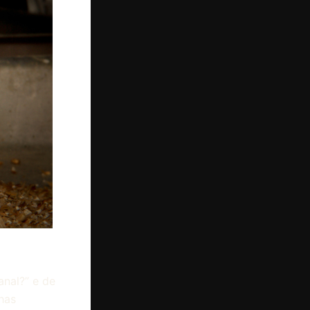
anal?” e de
has