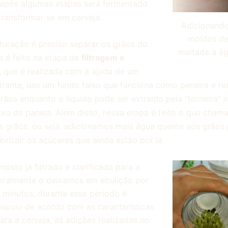
 após algumas etapas será fermentado
transformar-se em cerveja.
Adicionando
moídos de
uração é preciso separar os grãos do
maltada a ág
o é feito na etapa de
filtragem e
, que é realizada com a ajuda de um
ltrante, uso um fundo falso que funciona como peneira e r
rãos enquanto o líquido pode ser extraído pela “torneira” i
ixo da panela. Além disso, nessa etapa é feito o que cha
 grãos, ou seja, adicionamos mais água quente aos grãos 
 extrair os açucares que ainda estão por lá.
osto já filtrado e clarificado para a
eralmente o deixamos em ebulição por
 minutos, durante esse período é
lúpulo de acordo com as características
ara a cerveja, as adições realizadas no