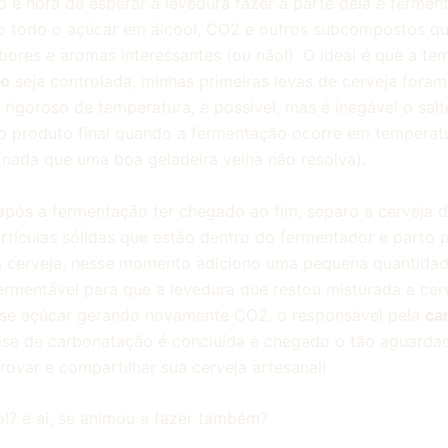
o é hora de esperar a levedura fazer a parte dela e fermen
 todo o açúcar em álcool, CO2 e outros subcompostos qu
bores e aromas interessantes (ou não!). O ideal é que a te
ão
seja controlada, minhas primeiras levas de cerveja foram
 rigoroso de temperatura, é possível, mas é inegável o sal
o produto final quando a fermentação ocorre em temperat
(nada que uma boa geladeira velha não resolva).
 após a fermentação ter chegado ao fim, separo a cerveja 
rtículas sólidas que estão dentro do fermentador e parto 
a cerveja, nesse momento adiciono uma pequena quantida
ermentável para que a levedura que restou misturada a cer
sse açúcar gerando novamente CO2, o responsável pela
ca
se de carbonatação é concluída é chegado o tão aguarda
ovar e compartilhar sua cerveja artesanal!
o!? e ai, se animou a fazer também?